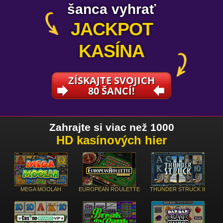
šanca vyhrať
JACKPOT
KASÍNA
ZÍSKAJTE SVOJICH
80 ŠANCÍ!
Zahrajte si viac než 1000
HD kasínových hier
MEGA MOOLAH
EUROPEAN ROULETTE
THUNDER STRUCK II