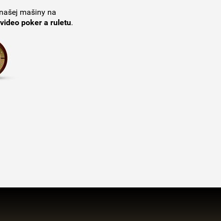
našej mašiny na
 video poker a ruletu
.