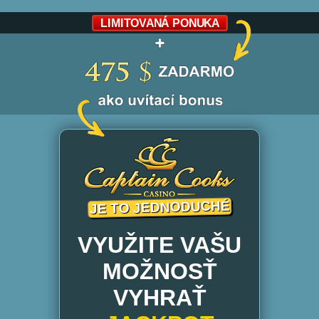
LIMITOVANÁ PONUKA
JE TO JEDNODUCHÉ
VYUŽITE VAŠU
MOŽNOSŤ
VYHRAŤ